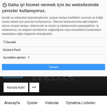
Daha iyi hizmet vermek için bu websitesinde
çerezler kullanıyoruz.
İçeriği ve reklamları kişiselleştirmek, sosyal medya özellikleri sunmak ve trafiği
analiz etmek için çerezler kullanıyoruz. Sitemizi kullanımınızla ilgili bilgileri
ayrıca sosyal medya, reklamcılık ve analiz iş ortaklarımızla paylaşabiliriz. İş
ortaklarımız, bu bilgileri kendilerine sağladığınız veya hizmetlerini kullanırken
topladıkları diğer bilgilerle birleştirebilir.
Gerekli
Üçüncü Parti
Ayrıntıları göster
Spor M
Tamam
Herkese Açık Kanal
0
39
Çerez nedir?
Çerezler, web-sitelerinin, kullanıcıların deneyimlerini daha verimli hale getirmek
Kanala Katıl
amacıyla kullandığı küçük metin dosyalarıdır. Yasalara göre, bu sitenin
işletilmesi için kesinlikle gerekli olan çerezleri cihazınıza yerleştirebiliyoruz.
Diğer çerez türleri için sizden izin almamız gerekiyor. Bu site farklı çerez türleri
kullanmaktadır. Bazı çerezler, sayfalarımızda yer alan üçüncü şahıs hizmetleri
Anasayfa
Üyeler
Videolar
Oynatma Listeleri
tarafından yerleştirilir. İzniniz şu alanlar için geçerlidir: web.tv