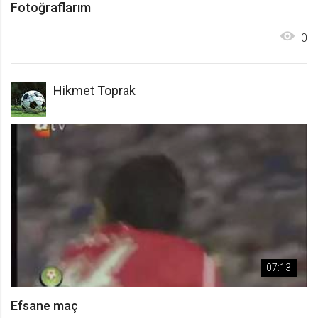
Fotoğraflarım
lang
0
.web.tv
Seçilen dil tercihini tutmak
1 ay
Hikmet Toprak
webtvs
.web.tv
Oturum verisini tutmak
1 gün
[hash]
.web.tv
Oturum doğrulama verisi
07:13
1 ay
Efsane maç
channelCategories