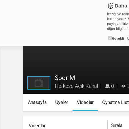
Daha 
İçeriği ve rek
kullanıyoruz. S
paylaşabiliriz.
diğer bilgilerle
Gerekli
Çerez ned
Çerezler, web-
metin dosyalar
yerleştirebiliy
Spor M
kullanmaktadır
alanlar için ge
Herkese Açık Kanal
0
Gerekli
Anasayfa
Üyeler
Videolar
Oynatma List
Üçüncü Par
Videolar