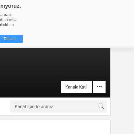
anıyoruz.
GİRİŞ YAP
Video Yükle
çerezler
aklarımızla
pladıkları
Tamam
dığı küçük
ınıza
ir. İzniniz şu
Kanala Katıl
nlarına
şlı hale
ğru bir
resi
Türü
 yıl