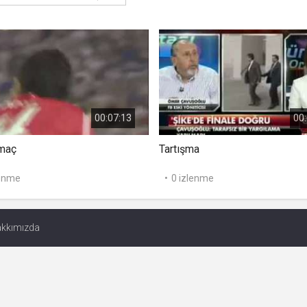
kullanmakta olduğu
çerezleri ve içeriğini
göstermek ve izin
almak
uuid
.web.tv
İsimsiz
10
kullanıcılardan site
içeriği istatistiğini
almak
lang
.web.tv
Seçilen dil tercihini
1 
tutmak
00:07:13
00:
webtvs
.web.tv
Oturum verisini
1 
tutmak
maç
Tartışma
[hash]
.web.tv
Oturum doğrulama
1 
verisi
channelCategories
.web.tv
Site içeriği önerme
1 y
lenme
0 izlenme
voteLike*
.web.tv
İsimsiz ziyaretçi için
1 
site içeriği beğenme
voteDislike*
.web.tv
İsimsiz ziyaretçi için
1 
site içeriği
kkımızda
beğenmeme