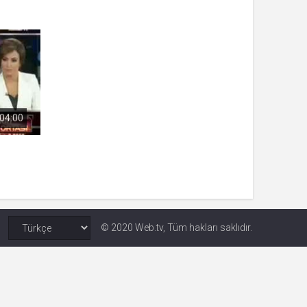
 yıl
ay
04:00
gün
ay
ıl
ay
ay
© 2020 Web.tv, Tüm hakları saklıdır.