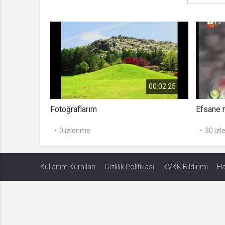
00:02:25
Fotoğraflarım
Efsane 
0 izlenme
30 iz
Kullanım Kuralları
Gizlilik Politikası
KVKK Bildirimi
Ha